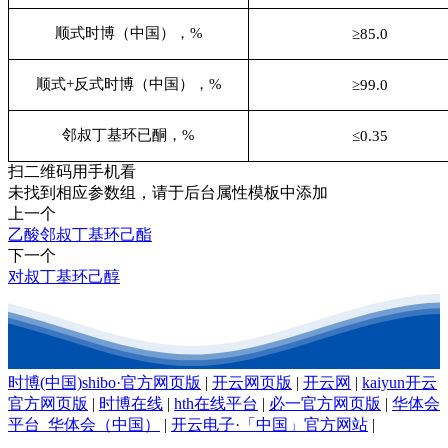
顺式时博（中国），%
≥85.0
顺式+反式时博（中国），%
≥99.0
邻叔丁基环已酮，%
≤0.35
扫二维码用手机看
未找到相应参数组，请于后台属性模板中添加
上一个
乙酸邻叔丁基环己酯
下一个
对叔丁基环己醇
时博(中国)shibo·官方网页版
|
开云网页版
|
开云网
|
kaiyun开云
官方网页版
|
时博在线
|
hth在线平台
|
必一官方网页版
|
华体会
平台_华体会（中国）
|
开云电子·「中国」官方网站
|