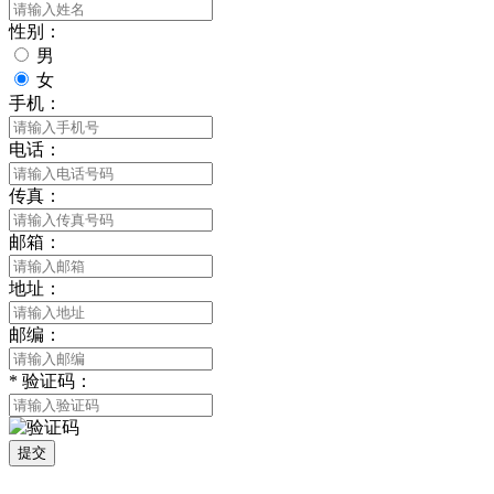
性别：
男
女
手机：
电话：
传真：
邮箱：
地址：
邮编：
*
验证码：
提交