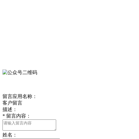
联系方式
地址：东营港经济开发区
电话：0546-8879126
公司邮箱：kehongchem@126.com
微信公众号
欢迎关注我们的官方公众号
客户留言
留言应用名称：
客户留言
描述：
*
留言内容：
姓名：