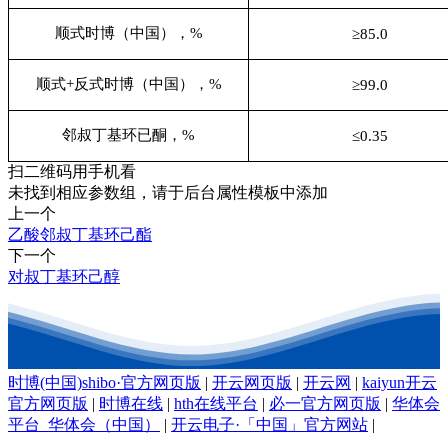
顺式时博（中国），%
≥85.0
顺式+反式时博（中国），%
≥99.0
邻叔丁基环已酮，%
≤0.35
扫二维码用手机看
未找到相应参数组，请于后台属性模板中添加
上一个
乙酸邻叔丁基环己酯
下一个
对叔丁基环己醇
时博(中国)shibo·官方网页版
|
开云网页版
|
开云网
|
kaiyun开云
官方网页版
|
时博在线
|
hth在线平台
|
必一官方网页版
|
华体会
平台_华体会（中国）
|
开云电子·「中国」官方网站
|