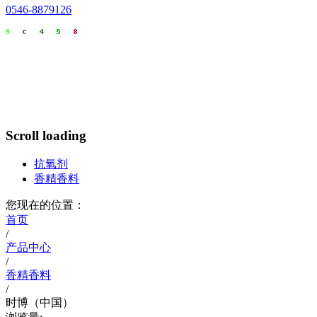
0546-8879126
Scroll loading
抗氧剂
香精香料
您现在的位置：
首页
/
产品中心
/
香精香料
/
时博（中国）