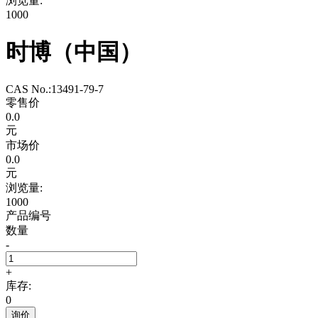
浏览量:
1000
时博（中国）
CAS No.:13491-79-7
零售价
0.0
元
市场价
0.0
元
浏览量:
1000
产品编号
数量
-
+
库存:
0
询价