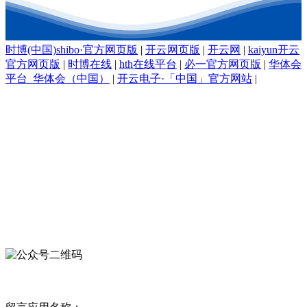
时博(中国)shibo·官方网页版
|
开云网页版
|
开云网
|
kaiyun开云
官方网页版
|
时博在线
|
hth在线平台
|
必一官方网页版
|
华体会
平台_华体会（中国）
|
开云电子·「中国」官方网站
|
联系方式
地址：东营港经济开发区
电话：0546-8879126
公司邮箱：kehongchem@126.com
微信公众号
欢迎关注我们的官方公众号
客户留言