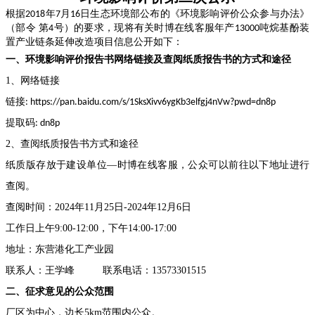
根据
年
月
日生态环境部公布的《环境影响评价公众参与办法》
2018
7
16
（部令 第
号）的要求，现将有关
时博在线客服年产
吨烷基酚装
4
13000
置产业链条延伸改造项目
信息公开如下：
一、环境影响评价报告书网络链接及查阅纸质报告书的方式和途径
1
、网络链接
链接
: https://pan.baidu.com/s/1SksXivv6ygKb3elfgj4nVw?pwd=dn8p
提取码
: dn8p
2
、查阅纸质报告书方式和途径
纸质版存放于建设单位
—
时博在线客服
，公众可以前往以下地址进行
查阅。
查阅时间：
2024
年
11
月
25
日
-2024
年
12
月
6
日
工作日上午
9:00-12:00
，下午
14:00-17:00
地址：
东营港化工产业园
联系人：
王学峰
联系电话：
13573301515
二、征求意见的公众范围
厂区为中心，边长
5km
范围内公众。