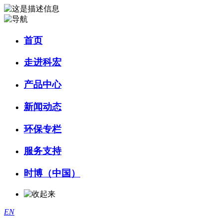
首页
走进科宏
产品中心
新闻动态
环保专栏
服务支持
时博（中国）
EN